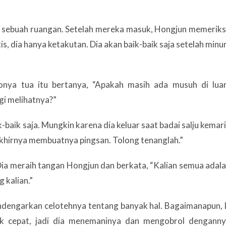
e sebuah ruangan. Setelah mereka masuk, Hongjun memerik
is, dia hanya ketakutan. Dia akan baik-baik saja setelah min
nya tua itu bertanya, “Apakah masih ada musuh di lua
gi melihatnya?”
-baik saja. Mungkin karena dia keluar saat badai salju kemar
 akhirnya membuatnya pingsan. Tolong tenanglah.”
Dia meraih tangan Hongjun dan berkata, “Kalian semua adal
 kalian.”
ngarkan celotehnya tentang banyak hal. Bagaimanapun, 
uk cepat, jadi dia menemaninya dan mengobrol dengann