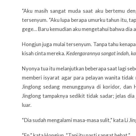
“Aku masih sangat muda saat aku bertemu deng
tersenyum. “Aku lupa berapa umurku tahun itu, 
gege… Baru kemudian aku mengetahui bahwa dia a
Hongjun juga mulai tersenyum. Tanpa tahu kenapa
kisah cinta mereka.
Kedengarannya sangat indah, kap
Nyonya tua itu melanjutkan beberapa saat lagi se
memberi isyarat agar para pelayan wanita tidak
Jinglong sedang menunggunya di koridor, dan 
Jinglong tampaknya sedikit tidak sadar; jelas dia
luar.
“Dia sudah mengalami masa-masa sulit,” kata Li Jin
“En,” kata Hongjun. “Tapi itu pasti sangat hebat.”