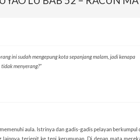
UYAO LU BAB 52 – RACUN MA
rang ini sudah mengepung kota sepanjang malam, jadi kenapa
 tidak menyerang?”
memenuhi aula. Istrinya dan gadis-gadis pelayan berkumpul 
g lainnya terjepit ke tepi kerumunan. Di depan mata merek