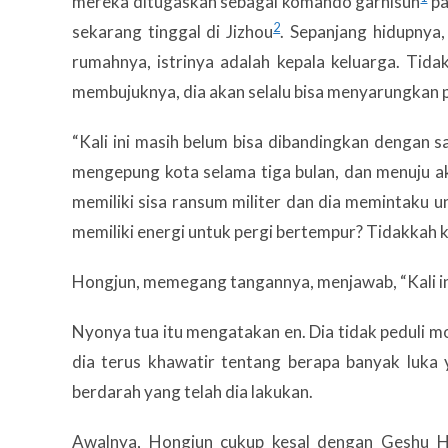
mereka ditugaskan sebagai komando garnisun
pa
2
sekarang tinggal di Jizhou
. Sepanjang hidupnya,
rumahnya, istrinya adalah kepala keluarga. Tida
membujuknya, dia akan selalu bisa menyarungkan 
“Kali ini masih belum bisa dibandingkan dengan 
mengepung kota selama tiga bulan, dan menuju ak
memiliki sisa ransum militer dan dia memintaku u
memiliki energi untuk pergi bertempur? Tidakkah k
Hongjun, memegang tangannya, menjawab, “Kali ini,
Nyonya tua itu mengatakan en. Dia tidak peduli m
dia terus khawatir tentang berapa banyak luka
berdarah yang telah dia lakukan.
Awalnya, Hongjun cukup kesal dengan Geshu H