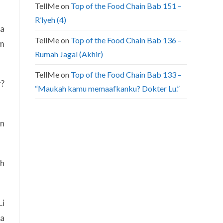
TellMe
on
Top of the Food Chain Bab 151 –
R’lyeh (4)
sa
TellMe
on
Top of the Food Chain Bab 136 –
um
Rumah Jagal (Akhir)
TellMe
on
Top of the Food Chain Bab 133 –
r?
“Maukah kamu memaafkanku? Dokter Lu.”
in
ah
Li
ya