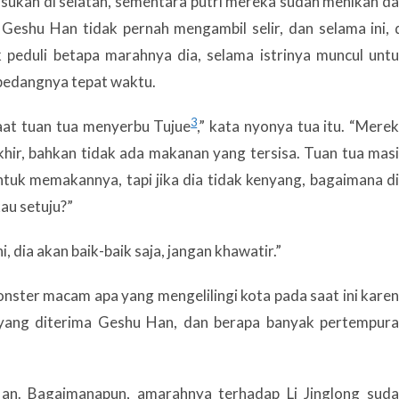
sukan di selatan, sementara putri mereka sudah menikah d
 Geshu Han tidak pernah mengambil selir, dan selama ini, 
k peduli betapa marahnya dia, selama istrinya muncul unt
pedangnya tepat waktu.
3
saat tuan tua menyerbu Tujue
,” kata nyonya tua itu. “Mere
hir, bahkan tidak ada makanan yang tersisa. Tuan tua mas
ntuk memakannya, tapi jika dia tidak kenyang, bagaimana d
au setuju?”
 dia akan baik-baik saja, jangan khawatir.”
onster macam apa yang mengelilingi kota pada saat ini kare
 yang diterima Geshu Han, dan berapa banyak pertempur
an. Bagaimanapun, amarahnya terhadap Li Jinglong sud