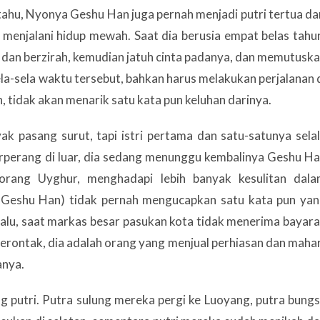
ahu, Nyonya Geshu Han juga pernah menjadi putri tertua da
menjalani hidup mewah. Saat dia berusia empat belas tahu
 dan berzirah, kemudian jatuh cinta padanya, dan memutusk
la-sela waktu tersebut, bahkan harus melakukan perjalanan 
 tidak akan menarik satu kata pun keluhan darinya.
k pasang surut, tapi istri pertama dan satu-satunya sela
erperang di luar, dia sedang menunggu kembalinya Geshu H
eorang Uyghur, menghadapi lebih banyak kesulitan dal
tri Geshu Han) tidak pernah mengucapkan satu kata pun ya
lalu, saat markas besar pasukan kota tidak menerima bayar
rontak, dia adalah orang yang menjual perhiasan dan maha
anya.
g putri. Putra sulung mereka pergi ke Luoyang, putra bung