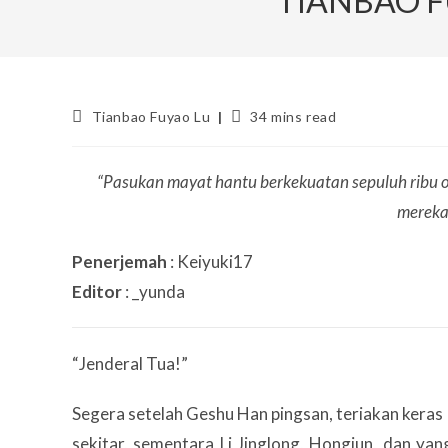
TIANBAO F
Post
Reading
Tianbao Fuyao Lu
34 mins read
category:
time:
“Pasukan mayat hantu berkekuatan sepuluh ribu o
mereka
Penerjemah
: Keiyuki17
Editor
: _yunda
“Jenderal Tua!”
Segera setelah Geshu Han pingsan, teriakan keras 
sekitar, sementara Li Jinglong, Hongjun, dan yan