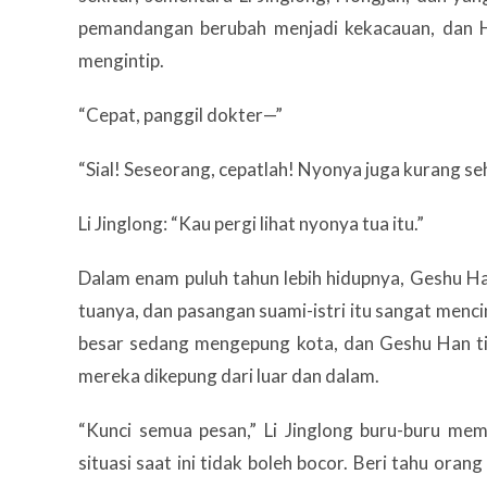
pemandangan berubah menjadi kekacauan, dan H
mengintip.
“Cepat, panggil dokter—”
“Sial! Seseorang, cepatlah! Nyonya juga kurang se
Li Jinglong: “Kau pergi lihat nyonya tua itu.”
Dalam enam puluh tahun lebih hidupnya, Geshu H
tuanya, dan pasangan suami-istri itu sangat menci
besar sedang mengepung kota, dan Geshu Han tiba
mereka dikepung dari luar dan dalam.
“Kunci semua pesan,” Li Jinglong buru-buru mem
situasi saat ini tidak boleh bocor. Beri tahu or