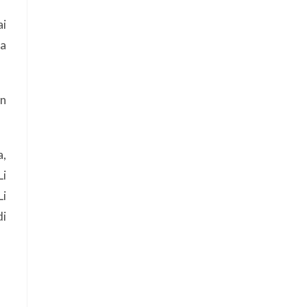
ai
ya
an
a,
Li
Li
di