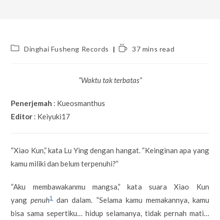
Post
Reading
Dinghai Fusheng Records
37 mins read
category:
time:
“Waktu tak terbatas”
Penerjemah
: Kueosmanthus
Editor
: Keiyuki17
“Xiao Kun,” kata Lu Ying dengan hangat. “Keinginan apa yang
kamu miliki dan belum terpenuhi?”
“Aku membawakanmu mangsa,” kata suara Xiao Kun
1
yang
penuh
dan dalam. “Selama kamu memakannya, kamu
bisa sama sepertiku… hidup selamanya, tidak pernah mati…