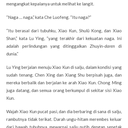
mengangkat kepalanya untuk melihat ke langit.
“Naga … naga,” kata Che Luofeng. “Itu naga?”
“Itu berasal dari tubuhku, Xiao Kun, Shulü Kong, dan Xiao
Shan,” kata Lu Ying, “yang terakhir dari kekuatan naga. Ini
adalah perlindungan yang ditinggalkan Zhuyin-
daren
di
dunia.”
Lu Ying berjalan menuju Xiao Kun di salju, dalam kondisi yang
sudah tenang. Chen Xing dan Xiang Shu berpisah juga, dan
mereka berbalik dan berjalan ke arah Xiao Kun. Chong Ming
juga datang, dan semua orang berkumpul di sekitar sisi Xiao
Kun.
Wajah Xiao Kun pucat pasi, dan dia berbaring di sana di salju,
rambutnya tidak terikat. Darah ungu-hitam merembes keluar
dari bawah tubuhnya, mewarnai salju putih dengan sepetak