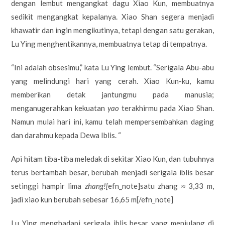
dengan lembut mengangkat dagu Xiao Kun, membuatnya
sedikit mengangkat kepalanya. Xiao Shan segera menjadi
khawatir dan ingin mengikutinya, tetapi dengan satu gerakan,
Lu Ying menghentikannya, membuatnya tetap di tempatnya.
“Ini adalah obsesimu,” kata Lu Ying lembut. “Serigala Abu-abu
yang melindungi hari yang cerah. Xiao Kun-ku, kamu
memberikan detak jantungmu pada manusia;
menganugerahkan kekuatan
yao
terakhirmu pada Xiao Shan.
Namun mulai hari ini, kamu telah mempersembahkan daging
dan darahmu kepada Dewa Iblis. “
Api hitam tiba-tiba meledak di sekitar Xiao Kun, dan tubuhnya
terus bertambah besar, berubah menjadi serigala iblis besar
setinggi hampir lima
zhang![
efn_note]satu zhang ≈ 3,33 m,
jadi xiao kun berubah sebesar 16,65 m[/efn_note]
Lu Ying menghadapi serigala iblis besar yang menjulang di