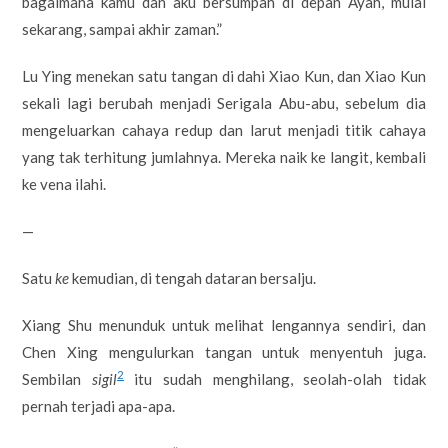
bagaimana kamu dan aku bersumpah di depan Ayah, mulai
sekarang, sampai akhir zaman.”
Lu Ying menekan satu tangan di dahi Xiao Kun, dan Xiao Kun
sekali lagi berubah menjadi Serigala Abu-abu, sebelum dia
mengeluarkan cahaya redup dan larut menjadi titik cahaya
yang tak terhitung jumlahnya. Mereka naik ke langit, kembali
ke vena ilahi.
—
Satu
ke
kemudian, di tengah dataran bersalju.
Xiang Shu menunduk untuk melihat lengannya sendiri, dan
Chen Xing mengulurkan tangan untuk menyentuh juga.
2
Sembilan
sigil
itu sudah menghilang, seolah-olah tidak
pernah terjadi apa-apa.