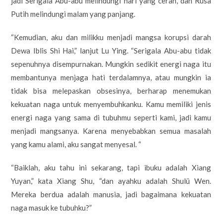
jadi Serigala Abu-abu melindungi hari yang cerah, dan Rusa
Putih melindungi malam yang panjang.
“Kemudian, aku dan milikku menjadi mangsa korupsi darah
Dewa Iblis Shi Hai,” lanjut Lu Ying. “Serigala Abu-abu tidak
sepenuhnya disempurnakan. Mungkin sedikit energi naga itu
membantunya menjaga hati terdalamnya, atau mungkin ia
tidak bisa melepaskan obsesinya, berharap menemukan
kekuatan naga untuk menyembuhkanku. Kamu memiliki jenis
energi naga yang sama di tubuhmu seperti kami, jadi kamu
menjadi mangsanya. Karena menyebabkan semua masalah
yang kamu alami, aku sangat menyesal. “
“Baiklah, aku tahu ini sekarang, tapi ibuku adalah Xiang
Yuyan,” kata Xiang Shu, “dan ayahku adalah Shulü Wen.
Mereka berdua adalah manusia, jadi bagaimana kekuatan
naga masuk ke tubuhku?”