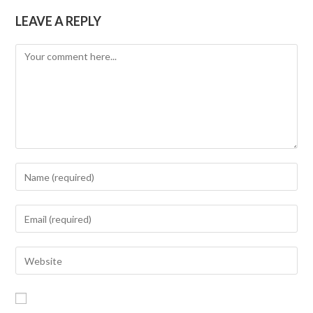
LEAVE A REPLY
Comment
Enter
your
name
Enter
or
your
username
email
Enter
to
address
your
comment
to
website
comment
URL