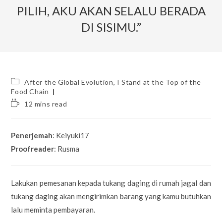
PILIH, AKU AKAN SELALU BERADA
DI SISIMU.”
Post
After the Global Evolution, I Stand at the Top of the
category:
Food Chain
Reading
12 mins read
time:
Penerjemah
: Keiyuki17
Proofreader
: Rusma
Lakukan pemesanan kepada tukang daging di rumah jagal dan
tukang daging akan mengirimkan barang yang kamu butuhkan
lalu meminta pembayaran.