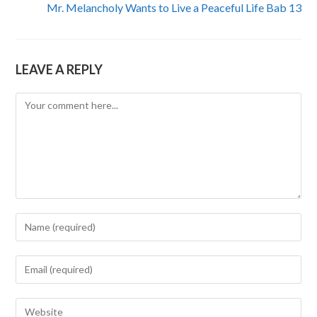
Mr. Melancholy Wants to Live a Peaceful Life Bab 13
LEAVE A REPLY
Comment
Enter
your
name
Enter
or
your
username
email
Enter
to
address