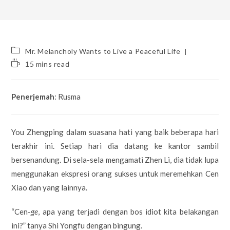
Post
Mr. Melancholy Wants to Live a Peaceful Life
category:
Reading
15 mins read
time:
Penerjemah
: Rusma
You Zhengping dalam suasana hati yang baik beberapa hari
terakhir ini. Setiap hari dia datang ke kantor sambil
bersenandung. Di sela-sela mengamati Zhen Li, dia tidak lupa
menggunakan ekspresi orang sukses untuk meremehkan Cen
Xiao dan yang lainnya.
“Cen-
ge
, apa yang terjadi dengan bos idiot kita belakangan
ini?” tanya Shi Yongfu dengan bingung.