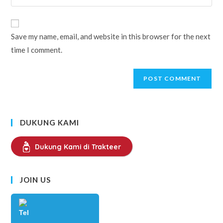
your
comment
to
website
comment
URL
Save my name, email, and website in this browser for the next
(optional)
time I comment.
DUKUNG KAMI
Dukung Kami di Trakteer
JOIN US