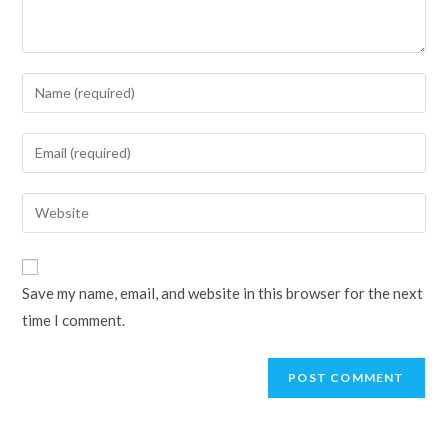
Enter
your
name
Enter
or
your
username
email
Enter
to
address
your
comment
to
website
comment
URL
Save my name, email, and website in this browser for the next
(optional)
time I comment.