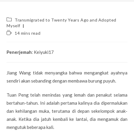
Post
Transmigrated to Twenty Years Ago and Adopted
category:
Myself
Reading
14 mins read
time:
Penerjemah
: Keiyuki17
Jiang Wang tidak menyangka bahwa mengangkat ayahnya
sendiri akan sebanding dengan membawa burung puyuh.
Tuan Peng telah menindas yang lemah dan penakut selama
bertahun-tahun. Ini adalah pertama kalinya dia dipermalukan
dan kehilangan muka, terutama di depan sekelompok anak-
anak. Ketika dia jatuh kembali ke lantai, dia mengamuk dan
mengutuk beberapa kali.