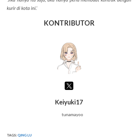
kurir di kota ini.
‘
KONTRIBUTOR
Keiyuki17
tunamayoo
TAGS
:
QING LU