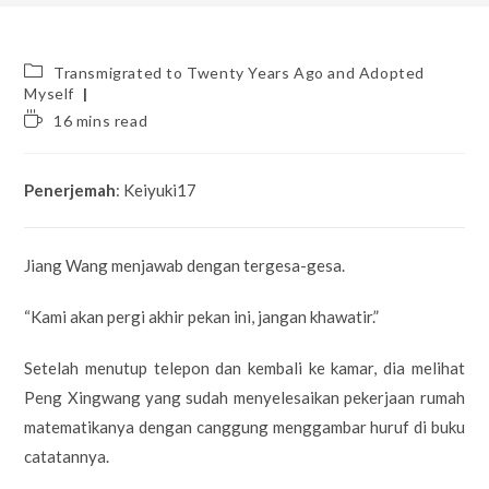
Post
Transmigrated to Twenty Years Ago and Adopted
category:
Myself
Reading
16 mins read
time:
Penerjemah
: Keiyuki17
Jiang Wang menjawab dengan tergesa-gesa.
“Kami akan pergi akhir pekan ini, jangan khawatir.”
Setelah menutup telepon dan kembali ke kamar, dia melihat
Peng Xingwang yang sudah menyelesaikan pekerjaan rumah
matematikanya dengan canggung menggambar huruf di buku
catatannya.