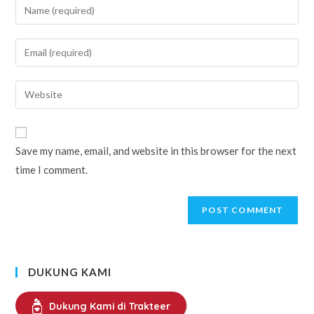
Enter
your
name
Enter
or
your
username
email
Enter
to
address
your
comment
to
website
comment
URL
Save my name, email, and website in this browser for the next
(optional)
time I comment.
DUKUNG KAMI
Dukung Kami di Trakteer