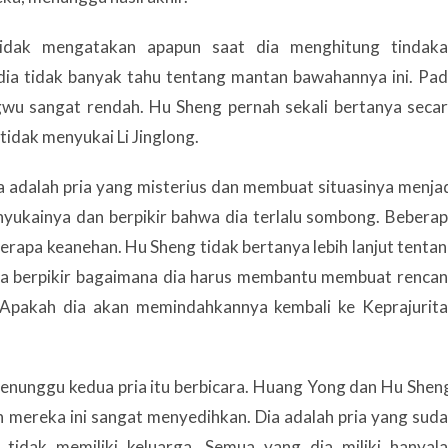
tidak mengatakan apapun saat dia menghitung tindak
 dia tidak banyak tahu tentang mantan bawahannya ini. Pa
ongwu sangat rendah. Hu Sheng pernah sekali bertanya seca
idak menyukai Li Jinglong.
 adalah pria yang misterius dan membuat situasinya menja
nyukainya dan berpikir bahwa dia terlalu sombong. Bebera
apa keanehan. Hu Sheng tidak bertanya lebih lanjut tenta
 dia berpikir bagaimana dia harus membantu membuat renca
 Apakah dia akan memindahkannya kembali ke Keprajurit
 menunggu kedua pria itu berbicara. Huang Yong dan Hu Shen
n mereka ini sangat menyedihkan. Dia adalah pria yang sud
 tidak memiliki keluarga. Semua yang dia miliki hanyal