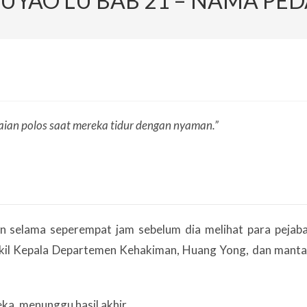
FUYAO LU BAB 21 – NAMA PE
an polos saat mereka tidur dengan nyaman.”
lan selama seperempat jam sebelum dia melihat para pejab
akil Kepala Departemen Kehakiman, Huang Yong, dan mant
ka, menunggu hasil akhir.