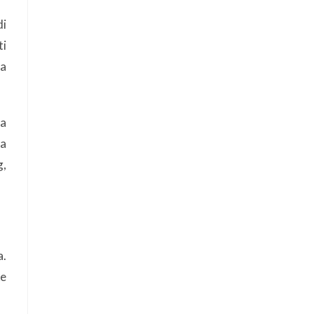
di
ti
ba
a
da
g,
a.
ke