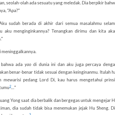
kan, seolah-olah ada sesuatu yang meledak. Dia berpikir bah
nya, “Apa?”
“Aku sudah berada di akhir dari semua masalahmu sela
tmu aku menginginkannya? Tenangkan dirimu dan kita ak
.”
gi meninggalkannya.
a bahwa ada
yao
di dunia ini dan aku juga percaya deng
an benar-benar tidak sesuai dengan keinginanmu. Itulah h
ah mewarisi pedang Lord Di, kau harus mengetahui prins
2
ktumu
…”
Huang Yong saat dia berbalik dan bergegas untuk mengejar 
iman, dia sudah tidak bisa menemukan jejak Hu Sheng. D
3