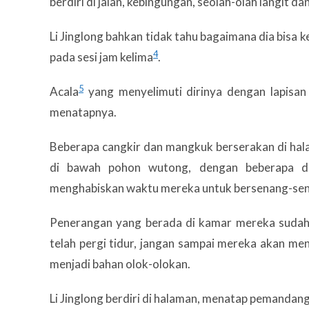
berdiri di jalan, kebingungan, seolah-olah langit da
Li Jinglong bahkan tidak tahu bagaimana dia bisa
4
pada sesi jam kelima
.
5
Acala
yang menyelimuti dirinya dengan lapisa
menatapnya.
Beberapa cangkir dan mangkuk berserakan di halam
di bawah pohon wutong, dengan beberapa da
menghabiskan waktu mereka untuk bersenang-sen
Penerangan yang berada di kamar mereka suda
telah pergi tidur, jangan sampai mereka akan m
menjadi bahan olok-olokan.
Li Jinglong berdiri di halaman, menatap pemandan