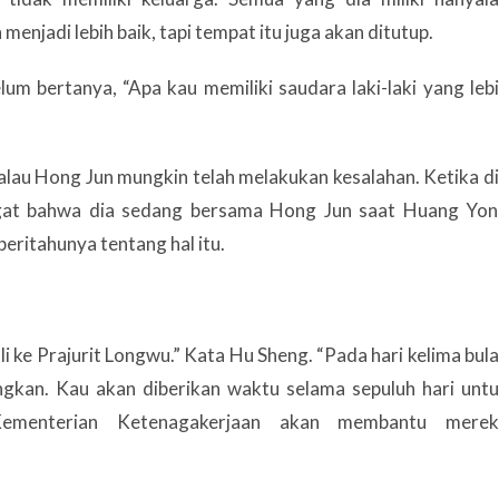
njadi lebih baik, tapi tempat itu juga akan ditutup.
m bertanya, “Apa kau memiliki saudara laki-laki yang leb
kalau Hong Jun mungkin telah melakukan kesalahan. Ketika d
ingat bahwa dia sedang bersama Hong Jun saat Huang Yo
ritahunya tentang hal itu.
 ke Prajurit Longwu.” Kata Hu Sheng. “Pada hari kelima bul
gkan. Kau akan diberikan waktu selama sepuluh hari unt
 Kementerian Ketenagakerjaan akan membantu merek