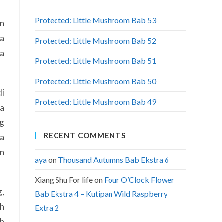
Protected: Little Mushroom Bab 53
an
da
Protected: Little Mushroom Bab 52
ra
Protected: Little Mushroom Bab 51
Protected: Little Mushroom Bab 50
di
Protected: Little Mushroom Bab 49
pa
ng
RECENT COMMENTS
na
an
aya
on
Thousand Autumns Bab Ekstra 6
Xiang Shu For life
on
Four O’Clock Flower
g,
Bab Ekstra 4 – Kutipan Wild Raspberry
ah
Extra 2
ah