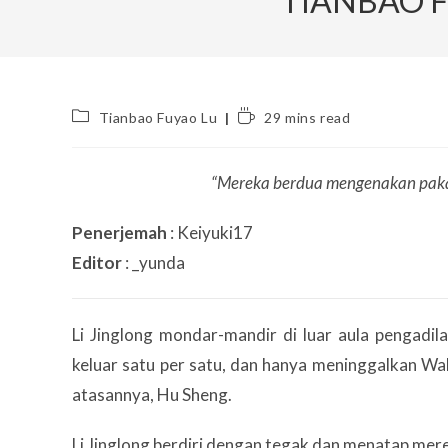
TIANBAO 
Post
Reading
Tianbao Fuyao Lu
29 mins read
category:
time:
“Mereka berdua mengenakan pakai
Penerjemah
: Keiyuki17
Editor
: _yunda
Li Jinglong mondar-mandir di luar aula pengadi
keluar satu per satu, dan hanya meninggalkan W
atasannya, Hu Sheng.
Li Jinglong berdiri dengan tegak dan menatap mere