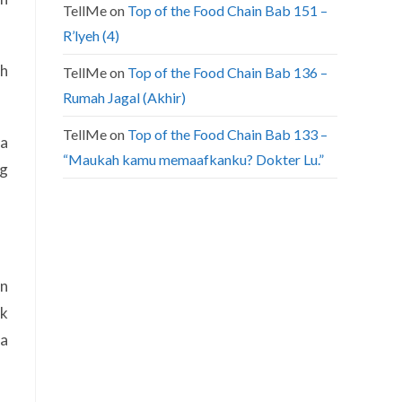
TellMe
on
Top of the Food Chain Bab 151 –
R’lyeh (4)
ih
TellMe
on
Top of the Food Chain Bab 136 –
Rumah Jagal (Akhir)
TellMe
on
Top of the Food Chain Bab 133 –
ia
“Maukah kamu memaafkanku? Dokter Lu.”
ng
an
uk
a