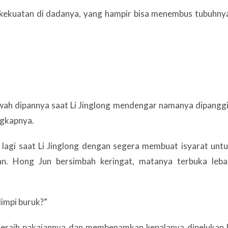
h kekuatan di dadanya, yang hampir bisa menembus tubuhny
wah dipannya saat Li Jinglong mendengar namanya dipanggi
ngkapnya.
 lagi saat Li Jinglong dengan segera membuat isyarat unt
n. Hong Jun bersimbah keringat, matanya terbuka leba
Mimpi buruk?”
eraih pakaiannya dan membenamkan kepalanya dipelukan 