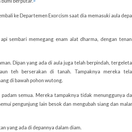
n bumi berputar.
 kembali ke Departemen Exorcism saat dia memasuki aula dep
n api sembari memegang enam alat dharma, dengan tena
an. Dipan yang ada di aula juga telah berpindah, tergelet
un teh berserakan di tanah. Tampaknya mereka tela
ang di bawah pohon wutong.
h padam semua. Mereka tampaknya tidak menunggunya d
enemui pengunjung lain besok dan mengubah siang dan mal
gan yang ada di depannya dalam diam.