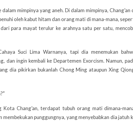
e dalam mimpinya yang aneh. Di dalam mimpinya, Chang’an 
ipenuhi oleh kabut hitam dan orang mati di mana-mana, seper
 dari para mayat terulur ke arahnya satu per satu, menco
Cahaya Suci Lima Warnanya, tapi dia menemukan bahw
ling, dan ingin kembali ke Departemen Exorcism. Namun, pa
 yang dia pikirkan bukanlah Chong Ming ataupun Xing Qion
a?”
ng Kota Chang’an, terdapat tubuh orang mati dimana-man
an membekukan punggungnya, yang menyebabkan dia jatuh 