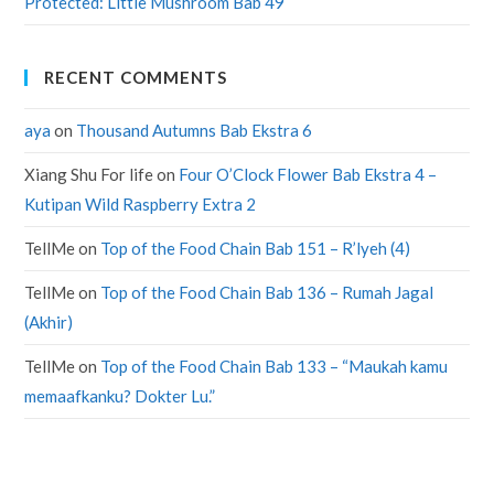
Protected: Little Mushroom Bab 49
RECENT COMMENTS
aya
on
Thousand Autumns Bab Ekstra 6
Xiang Shu For life
on
Four O’Clock Flower Bab Ekstra 4 –
Kutipan Wild Raspberry Extra 2
TellMe
on
Top of the Food Chain Bab 151 – R’lyeh (4)
TellMe
on
Top of the Food Chain Bab 136 – Rumah Jagal
(Akhir)
TellMe
on
Top of the Food Chain Bab 133 – “Maukah kamu
memaafkanku? Dokter Lu.”