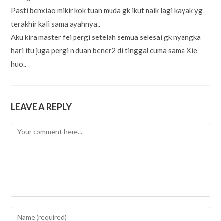
Pasti benxiao mikir kok tuan muda gk ikut naik lagi kayak yg
terakhir kali sama ayahnya..
Aku kira master fei pergi setelah semua selesai gk nyangka
hari itu juga pergi n duan bener2 di tinggal cuma sama Xie
huo..
LEAVE A REPLY
Comment
Enter