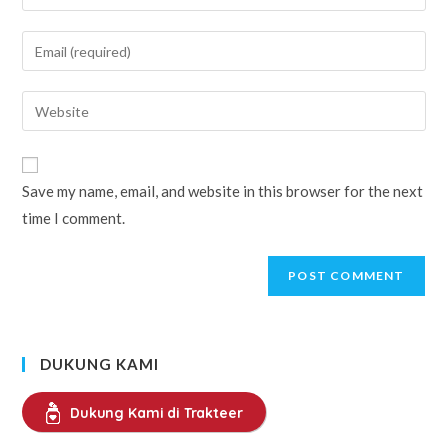
your
name
Enter
or
your
username
email
Enter
to
address
your
comment
to
website
comment
URL
Save my name, email, and website in this browser for the next
(optional)
time I comment.
DUKUNG KAMI
Dukung Kami di Trakteer