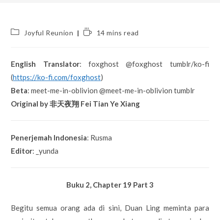
Post
Reading
Joyful Reunion
14 mins read
category:
time:
English Translator
: foxghost @foxghost tumblr/ko-fi
(
https://ko-fi.com/foxghost
)
Beta
: meet-me-in-oblivion @meet-me-in-oblivion tumblr
Original by 非天夜翔 Fei Tian Ye Xiang
Penerjemah Indonesia
: Rusma
Editor
: _yunda
Buku 2, Chapter 19 Part 3
Begitu semua orang ada di sini, Duan Ling meminta para