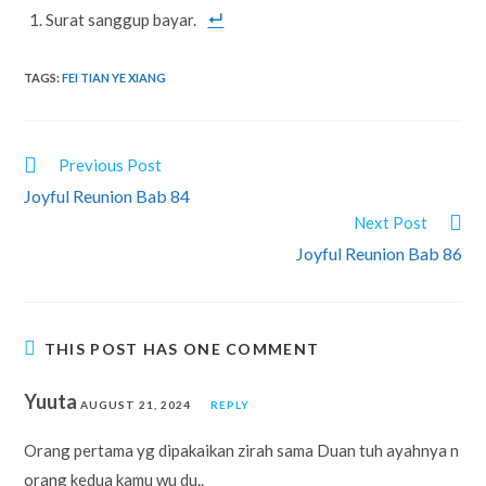
Surat sanggup bayar.
TAGS
:
FEI TIAN YE XIANG
READ
Previous Post
MORE
Joyful Reunion Bab 84
ARTICLES
Next Post
Joyful Reunion Bab 86
THIS POST HAS ONE COMMENT
Yuuta
AUGUST 21, 2024
REPLY
Orang pertama yg dipakaikan zirah sama Duan tuh ayahnya n
orang kedua kamu wu du..